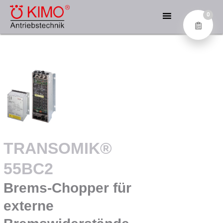
Zum
KIMO® – DIE EXPERTEN
Inhalt
0
FÜR ANTRIEBSTECHNIK
springen
Industrial Electronics GmbH
TRANSOMIK®
55BC2
Brems-Chopper für
externe