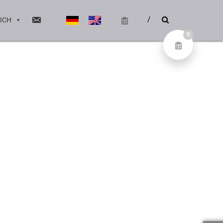
ICH
0