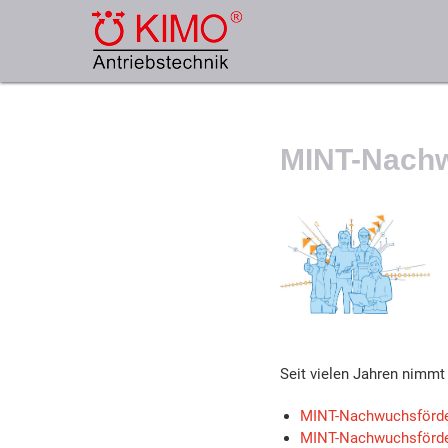
Zum
Inhalt
KIMO® – DIE
springen
EXPERTEN FÜR
ANTRIEBSTECHNIK
MINT-Nach
Industrial
Electronics
GmbH
Seit vielen Jahren nimmt
MINT-Nachwuchsförde
MINT-Nachwuchsförde