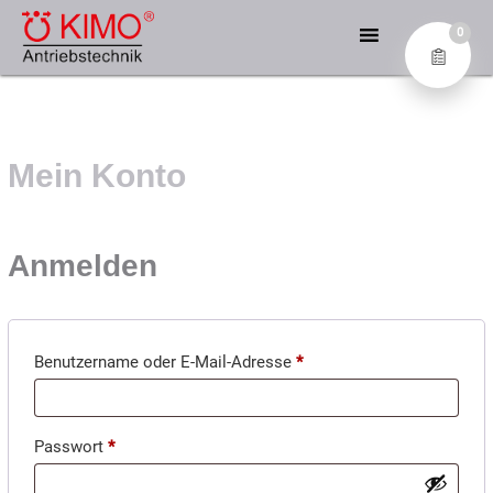
Zum
KIMO® – DIE EXPERTEN
Inhalt
0
FÜR ANTRIEBSTECHNIK
springen
Industrial Electronics GmbH
Mein Konto
Anmelden
Erforderlich
Benutzername oder E-Mail-Adresse
*
Erforderlich
Passwort
*