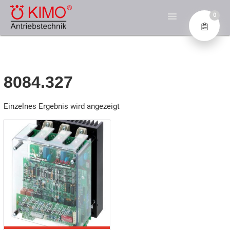
Zum
KIMO® – DIE EXPERTEN
Inhalt
0
FÜR ANTRIEBSTECHNIK
springen
Industrial Electronics GmbH
8084.327
Einzelnes Ergebnis wird angezeigt